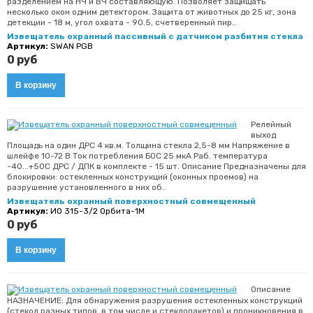
разделением на НЧ и ВЧ составляющую. Позволяет защищать
несколько окон одним детектором. Защита от животных до 25 кг, зона
детекции - 18 м, угол охвата - 90.5, счетверенный пир..
Извещатель охранный пассивный с датчиком разбития стекла
Артикул:
SWAN PGB
0 руб
Релейный
выход
Площадь на один ДРС 4 кв.м. Толщина стекла 2,5-8 мм Напряжение в
шлейфе 10-72 В Ток потребления БОС 25 мкА Раб. температура
-40...+50С ДРС / ДПК в комплекте - 15 шт. Описание Предназначены для
блокировки: остекленных конструкций (оконных проемов) на
разрушение установленного в них об..
Извещатель охранный поверхностный совмещенный
Артикул:
ИО 315-3/2 Орбита-1М
0 руб
Описание
НАЗНАЧЕНИЕ: Для обнаружения разрушения остекленных конструкций
(стекол разных типов, в том числе и стеклопакетов) и проникновения в