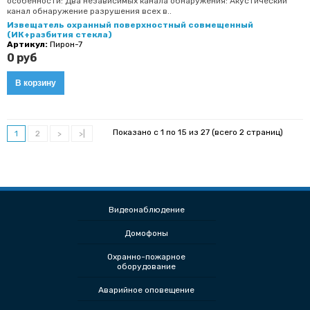
особенности: Два независимых канала обнаружения: Акустический
канал обнаружение разрушения всех в..
Извещатель охранный поверхностный совмещенный
(ИК+разбития стекла)
Артикул:
Пирон-7
0 руб
Показано с 1 по 15 из 27 (всего 2 страниц)
1
2
>
>|
Видеонаблюдение
Домофоны
Охранно-пожарное
оборудование
Аварийное оповещение