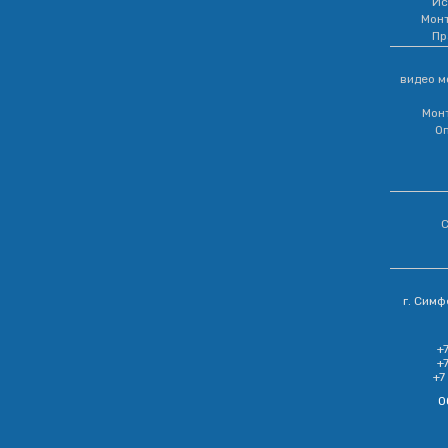
Ис
Мон
Пр
видео м
Мон
Оп
С
г. Симф
+
+
+7
О