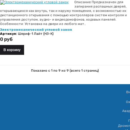
Описание Предназначен для
запирания распашных дверей,
открывающихся как внутрь, так и наружу помещения, с возможностью их
дистанционного открывания с помощью контроллеров систем контроля и
управления доступом, аудио- и видеодомофонов, кодовых панелей.
Особенности: Установка на двери из любого мат..
Электромеханический угловой замок
Артикул:
Шериф-1 Лайт (НЗ-К)
0 руб
Показано с 1 по 9 из 9 (всего 1 страниц)
В
Ох
Ава
Досмот