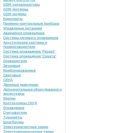
GSM-cигнализаторы
GSM-Антенны
GSM-модемы
Комплекты
Приёмно-контрольные приборы
Управление питанием
Аварийное оповещение
Cистемы речевого оповещения
Акустические системы и
громкоговорители
Система оповещения 'Раскат'
Система оповещения 'Соната'
Оповещатели
Звуковые
Комбинированные
Световые
СКУД
Дверные доводчики
Дополнительное оборудование и
аксессуары
Кнопки
Контроллеры СКУД
Ограждение
Считыватели
Турникеты
Шлагбаумы
Электромагнитные замки
Электромеханические замки