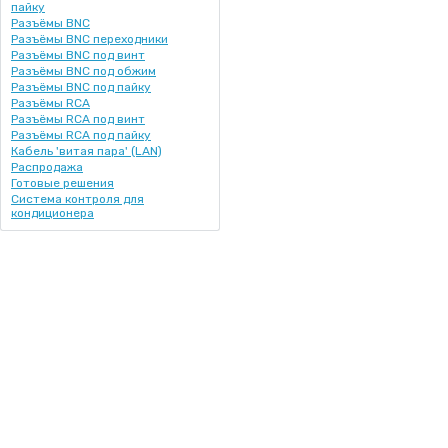
пайку
Разъёмы BNC
Разъёмы BNC переходники
Разъёмы BNC под винт
Разъёмы BNC под обжим
Разъёмы BNC под пайку
Разъёмы RCA
Разъёмы RCA под винт
Разъёмы RCA под пайку
Кабель 'витая пара' (LAN)
Распродажа
Готовые решения
Система контроля для
кондиционера