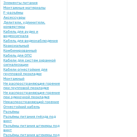
Элементы питания
Монтажные материалы
F-разъёмы
Аксессуары
Делители, удлинители,
конвертеры
Кабель для аудио и
видеосигнала
Кабель для видеонаблюдения
Коаксиальный
Комбинированный
Кабель для ОПС
Кабели для систем охранной
сигнализации
Кабели огнестойкие для
групповой прокладки
Монтажный
Не распространяющие горение
при групповой прокладке
Не распространяющие горение
при одиночной прокладке
Нераспространяющий горение
Огнестойкий кабель
Разъёмы
Разъёмы питания гнёзда под
винт
Разъёмы питания штекеры под
винт
Разъёмы питания штекеры под