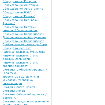
Оборудование 'Proxyma'
Оборудование 'Альтоника'
Оборудование 'Аргус-Спектр'
Оборудование 'ВЭРС'
Оборудование 'Риэлта'
Оборудование 'Сибирский
Арсенал'
Оборудование 'Системы
пожарной безопасности'
Оборудование 'Спецприбор' /
Дополнительное оборудование
Оборудование 'Спецприбор' /
Приёмно-контрольные приборы
Оборудование 'Теко'
Радиоканальные системы ОПС
Радиоканальные системы
большой дальности
Радиоканальные системы
средней дальности
Системы "Сибирский Арсенал" /
Галактика
Тревожные радиокнопки и
комплекты тревожной
сигнализации
Системы 'Аргус-Спектр'
Системы 'Астра'
Системы 'Сибирский Арсенал' /
Вектор-АР
Системы передачи извещений по
каналу GSM/GPRS