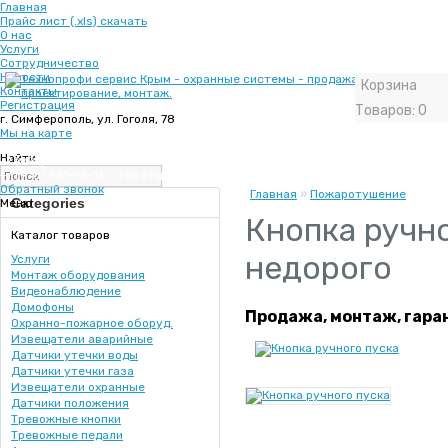
Главная
Прайс лист (.xls) скачать
О нас
Услуги
Сотрудничество
Новости
Корзина
Контакты
Регистрация
Товаров: 0
г. Симферополь, ул. Гоголя, 78
Мы на карте
+7 (978) 831-15-16
Найти
+7 (978) 086 99 96
+7 (978) 831-16-15 - тех отдел
Обратный звонок
Главная
»
Пожаротушение
Categories
Меню
Кнопка ручно
Каталог товаров
недорого
Услуги
Монтаж оборудования
Видеонаблюдение
Домофоны
Продажа, монтаж, гара
Охранно-пожарное оборуд.
Извещатели аварийные
Датчики утечки воды
Датчики утечки газа
Извещатели охранные
Датчики положения
Тревожные кнопки
Тревожные педали