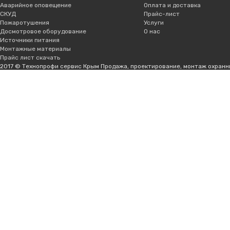
Аварийное оповещение
Оплата и доставка
СКУД
Прайс-лист
Пожаротушения
Услуги
Досмотровое оборудование
О нас
Источники питания
Монтажные материалы
Прайс лист скачать
2017 © Технопрофи сервис Крым Продажа, проектирование, монтаж охранн