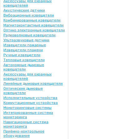
Аксессуары для охранных
извещателей
Акустические датчики
Вибрационные извещатели
Комбинированные извещатели
Магнитоконтактные извещатели
Оптико электронные извещатели
Радиоволновые извещатели
Ультразвуковые датчики
Извещатели пожарные
Извещатели пламени
Ручные извещатели
Тепловые извещатели
Автономные дымовые
извещатели
Аксессуары для охранных
извещателей
Линейные дымовые извещатели
Оптические дымовые
извещатели
Исполнительные устройства
Коммутационные устройства
Мониторинговые системы
Интегрированные система
мониторинга
Навигационные система
мониторинга
Приёмно-контрольное
оборудование