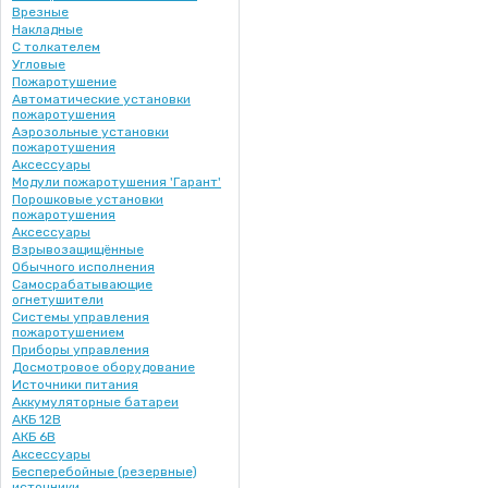
Врезные
Накладные
С толкателем
Угловые
Пожаротушение
Автоматические установки
пожаротушения
Аэрозольные установки
пожаротушения
Аксессуары
Модули пожаротушения 'Гарант'
Порошковые установки
пожаротушения
Аксессуары
Взрывозащищённые
Обычного исполнения
Самосрабатывающие
огнетушители
Системы управления
пожаротушением
Приборы управления
Досмотровое оборудование
Источники питания
Аккумуляторные батареи
АКБ 12В
АКБ 6В
Аксессуары
Бесперебойные (резервные)
источники